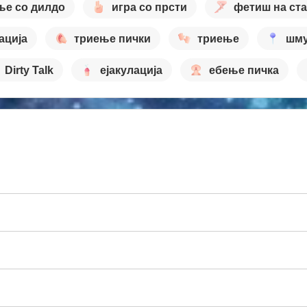
ње со дилдо
игра со прсти
фетиш на ст
ација
триење пички
триење
шм
Dirty Talk
ејакулација
ебење пичка