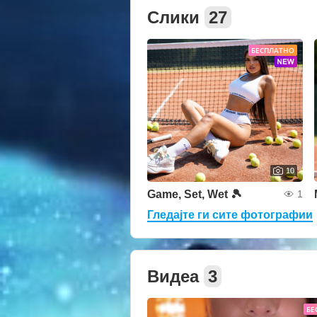
Слики
27
БЕСПЛАТНО
10
Game, Set, Wet 🎾
1
Гледајте ги сите фотографии
Видеа
3
БЕ