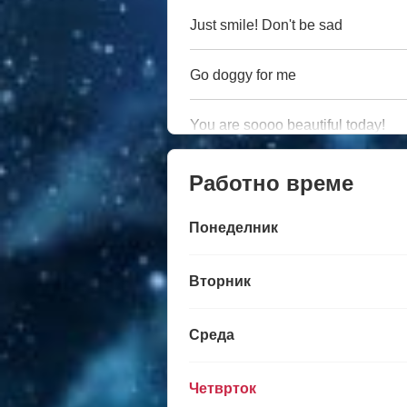
Just smile! Don't be sad
Go doggy for me
You are soooo beautiful today!
Работно време
Понеделник
Вторник
Среда
Четврток