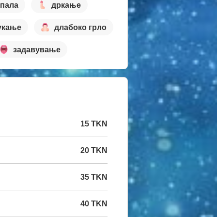
апала
дркање
укање
длабоко грло
задавување
15 TKN
20 TKN
35 TKN
40 TKN