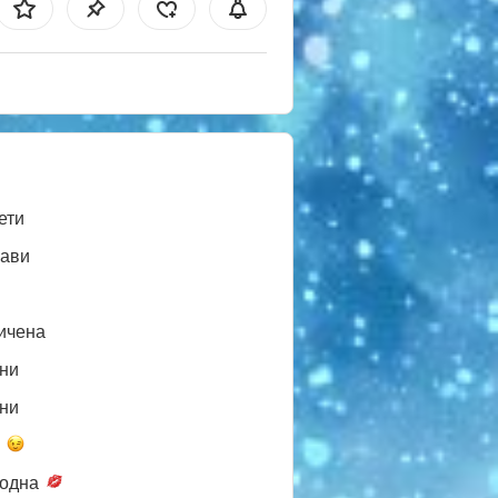
ети
ави
ичена
ни
ни
а
одна