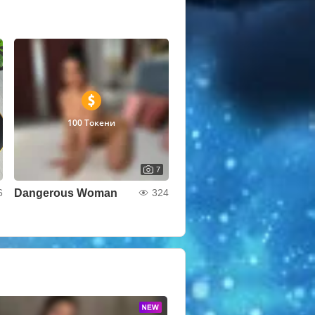
100 Токени
7
Dangerous Woman
6
324