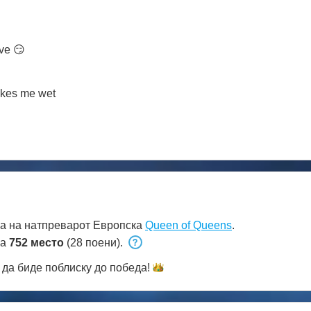
ive 😏
akes me wet
а на натпреварот Европска
Queen of Queens
.
на
752 место
(28 поени).
да биде поблиску до
победа!