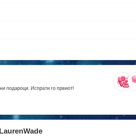
ни подароци. Испрати го првиот!
LaurenWade