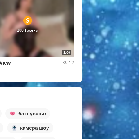
200 Токени
1:00
 View
12
бакнување
камера шоу