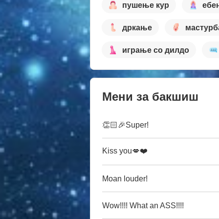
пушење кур
ебе
дркање
мастурб
играње со дилдо
Мени за бакшиш
👏🏻🎉Super!
Kiss you💋❤️
Moan louder!
Wow!!!! What an ASS!!!!