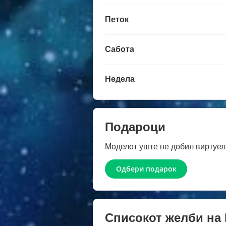
Петок
Сабота
Недела
Подароци
Моделот уште не добил виртуел
Одбери подарок
Списокот желби на