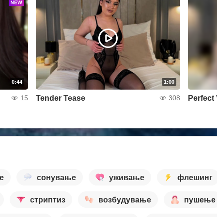
0:44
1:00
Tender Tease
Perfect
15
308
е
сонување
уживање
флешинг
стриптиз
возбудување
пушење