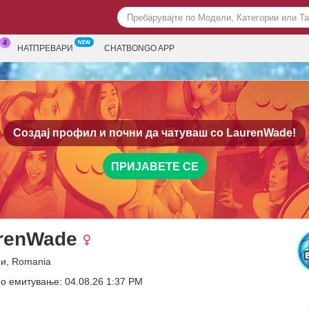
НАТПРЕВАРИ
CHATBONGO APP
Создај профил и почни да чатуваш со
LaurenWade!
ПРИЈАВЕТЕ СЕ
renWade
ни, Romania
о емитување: 04.08.26 1:37 PM