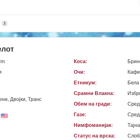
А
3
елот
lm
Коса:
Брин
и
Очи:
Кафе
Етникум:
Бела
Срамни Влакна:
Избр
ни, Двојки, Транс
Обем на гради:
Сред
Газе:
Сред
Нимфоманијак:
Тајн
Статус на врска:
Слоб