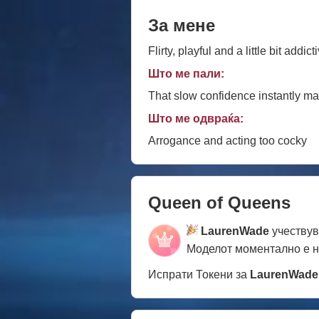
За мене
Flirty, playful and a little bit addict
Што ме пали:
That slow confidence instantly m
Што ме одвраќа:
Arrogance and acting too cocky
Queen of Queens
LaurenWade
учествув
Моделот моментално е 
Испрати Токени за
LaurenWade