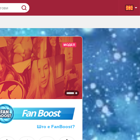
Fan Boost
Што е FanBoost?