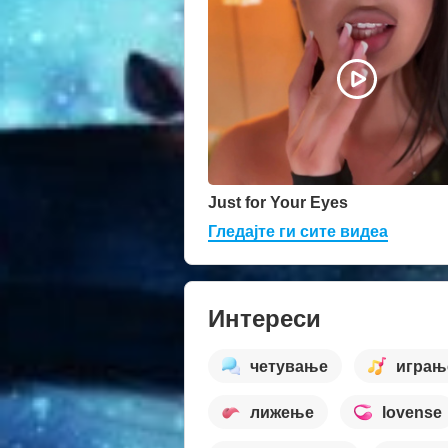
Just for Your Eyes
Гледајте ги сите видеа
Интереси
четување
играњ
лижење
lovense