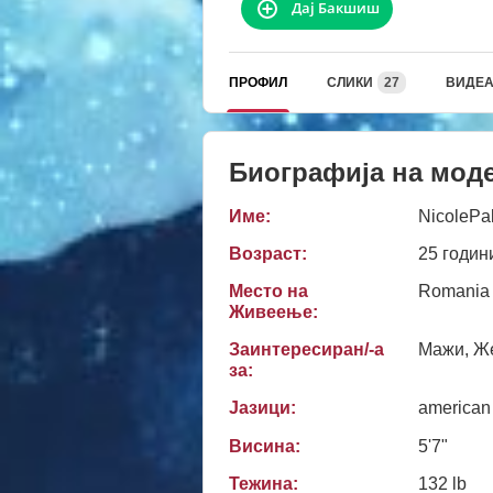
Дај Бакшиш
ПРОФИЛ
СЛИКИ
27
ВИДЕ
Биографија на мод
Име:
NicolePa
Возраст:
25 годин
Место на
Romania
Живеење:
Заинтересиран/-а
Мажи, Же
за:
Јазици:
american
Висина:
5'7"
Тежина:
132 lb