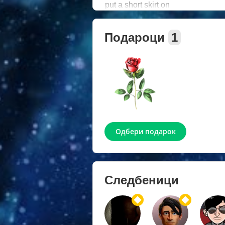
put a short skirt on
Подароци
1
Одбери подарок
Следбеници