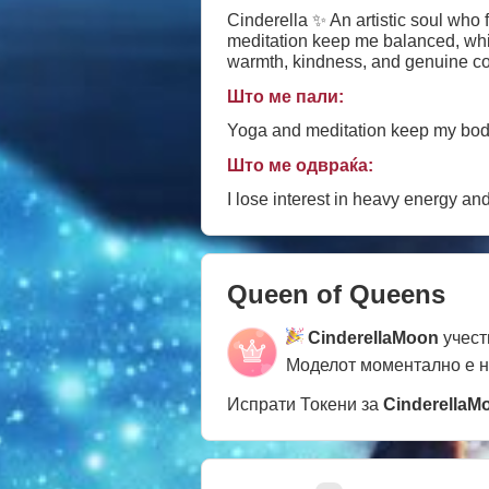
Cinderella ✨ An artistic soul who f
meditation keep me balanced, while creativity colors my world. I sh
warmth, kindness, and genuine conn
stepping into my world.
Што ме пали:
Yoga and meditation keep my bo
Што ме одвраќа:
I lose interest in heavy energy an
Queen of Queens
CinderellaMoon
учест
Моделот моментално е 
Испрати Токени за
CinderellaM