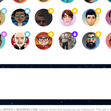
 ги
EPOCH
и
SEGPAYEU.COM
, нашите овластени процесори на плаќањата. This site is