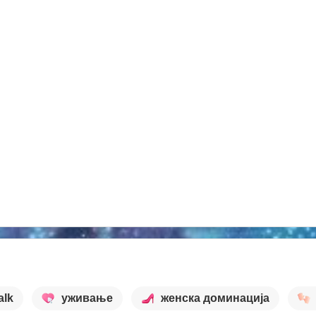
alk
уживање
женска доминација