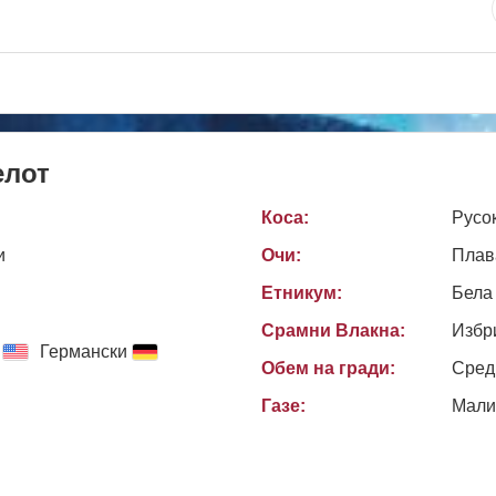
елот
Коса:
Русо
и
Очи:
Плав
Етникум:
Бела
Срамни Влакна:
Избр
Германски
Обем на гради:
Сред
Газе:
Мали