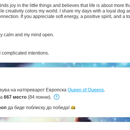
inds joy in the little things and believes that life is about more
are my days with a loyal dog and a curious cat, and I value
ection. If you appreciate soft energy, a positive spirit, and a
dy calm and my mind open.
d complicated intentions.
вува на натпреварот Европска
Queen of Queens
.
на
667 место
(84 поени).
oon
да биде поблиску до
победа!