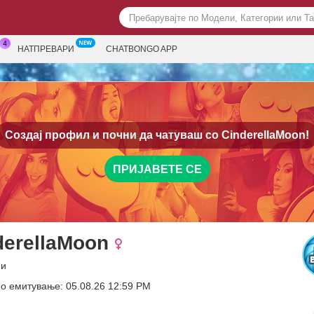
НАТПРЕВАРИ
CHATBONGO APP
Создај профил и почни да чатуваш со
CinderellaMoon!
ПРИЈАВЕТЕ СЕ
derellaMoon
ни
о емитување: 05.08.26 12:59 PM