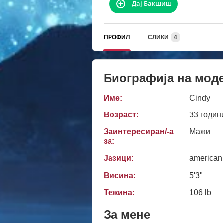
Дај Бакшиш
ПРОФИЛ
СЛИКИ
4
Биографија на мод
Име:
Cindy
Возраст:
33 годин
Заинтересиран/-а
Мажи
за:
Јазици:
american
Висина:
5'3"
Тежина:
106 lb
За мене