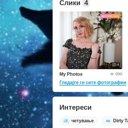
Слики
4
БЕСПЛАТНО
4
My Photos
990
Гледајте ги сите фотографии
Интереси
четување
Dirty T