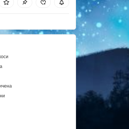
коси
а
ичена
ни