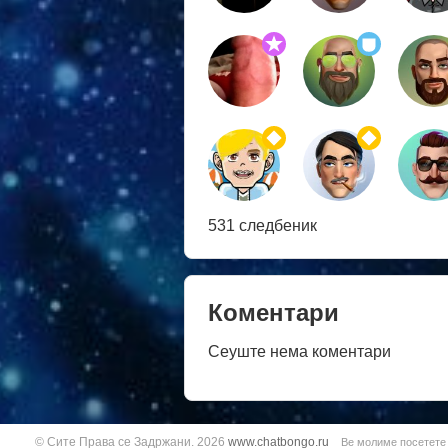
531 следбеник
Коментари
Сеуште нема коментари
© Сите Права се Задржани. 2026
www.chatbongo.ru
Ве молиме посетете