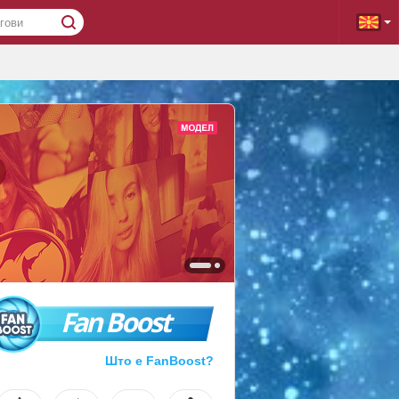
Fan Boost
Што е FanBoost?